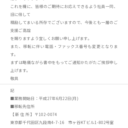
これを機に、皆様のご期待にお応えできるよう社員一同、
旧に倍して
精励してまいる所存でございますので、今後とも一層のご
支援ご高誼
を賜りますよう宜しくお願い申し上げます。
また、移転に伴い電話・ファックス番号も変更となりま
す。
まずは略儀ながら書中をもってご通知かたがたご挨拶申し
上げます。
敬具
記
■業務開始日：平成27年6月22日(月)
■移転先住所
【 新 住 所 】〒102-0074
東京都千代田区九段南4-7-16 市ヶ谷KTビル1-802号室