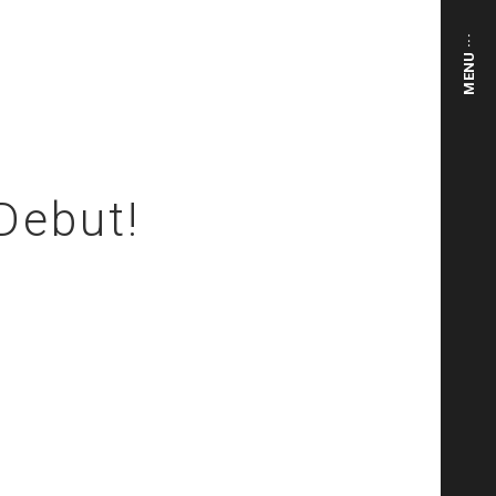
MENU ···
ebut!